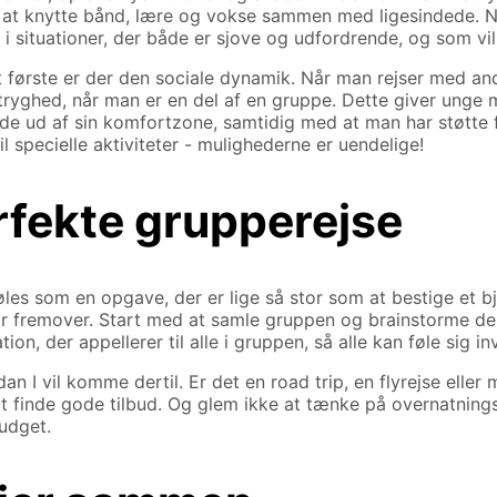
 at knytte bånd, lære og vokse sammen med ligesindede. Når 
i situationer, der både er sjove og udfordrende, og som vil 
t første er der den sociale dynamik. Når man rejser med an
f tryghed, når man er en del af en gruppe. Dette giver unge
de ud af sin komfortzone, samtidig med at man har støtte f
il specielle aktiviteter - mulighederne er uendelige!
rfekte grupperejse
les som en opgave, der er lige så stor som at bestige et b
år fremover. Start med at samle gruppen og brainstorme des
ion, der appellerer til alle i gruppen, så alle kan føle sig i
ordan I vil komme dertil. Er det en road trip, en flyrejse el
 at finde gode tilbud. Og glem ikke at tænke på overnatnings
udget.