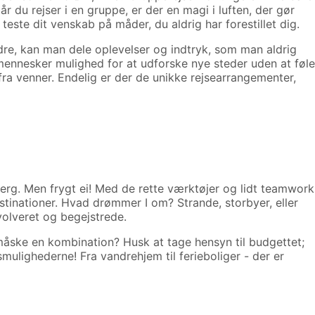
du rejser i en gruppe, er der en magi i luften, der gør
teste dit venskab på måder, du aldrig har forestillet dig.
dre, kan man dele oplevelser og indtryk, som man aldrig
 mennesker mulighed for at udforske nye steder uden at føle
ra venner. Endelig er der de unikke rejsearrangementer,
jerg. Men frygt ei! Med de rette værktøjer og lidt teamwork
tinationer. Hvad drømmer I om? Strande, storbyer, eller
nvolveret og begejstrede.
ler måske en kombination? Husk at tage hensyn til budgettet;
mulighederne! Fra vandrehjem til ferieboliger - der er