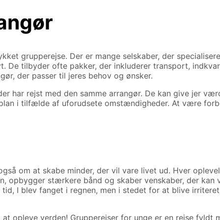
rangør
lykket grupperejse. Der er mange selskaber, der specialisere
t. De tilbyder ofte pakker, der inkluderer transport, indkvar
gør, der passer til jeres behov og ønsker.
er har rejst med den samme arrangør. De kan give jer værdi
plan i tilfælde af uforudsete omstændigheder. At være forbe
å om at skabe minder, der vil vare livet ud. Hver oplevelse,
en, opbygger stærkere bånd og skaber venskaber, der kan vare
d, I blev fanget i regnen, men i stedet for at blive irriter
til at opleve verden! Grupperejser for unge er en rejse fyl