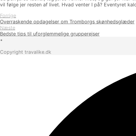
vil følge jer resten af livet. Hvad venter I på? Eventyret kal
Forrige
Overraskende opdagelser om Tromborgs skønhedsglæder
Næste
Bedste tips til uforglemmelige grupperejser
•
Copyright travalike.dk