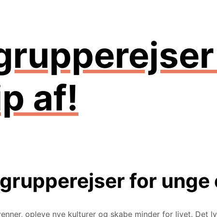
grupperejser
ip af!
grupperejser for unge 
venner, opleve nye kulturer og skabe minder for livet. Det 