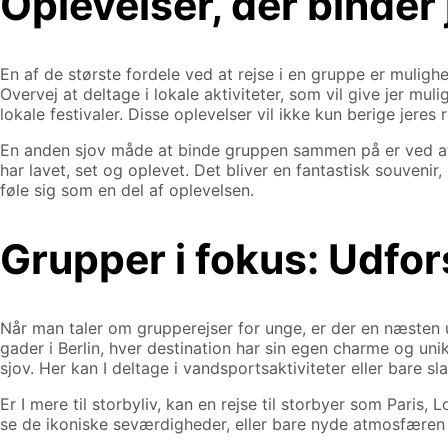
Oplevelser, der binde
En af de største fordele ved at rejse i en gruppe er muli
Overvej at deltage i lokale aktiviteter, som vil give jer mu
lokale festivaler. Disse oplevelser vil ikke kun berige jer
En anden sjov måde at binde gruppen sammen på er ved at 
har lavet, set og oplevet. Det bliver en fantastisk souvenir,
føle sig som en del af oplevelsen.
Grupper i fokus: Udfor
Når man taler om grupperejser for unge, er der en næsten uen
gader i Berlin, hver destination har sin egen charme og unikk
sjov. Her kan I deltage i vandsportsaktiviteter eller bare 
Er I mere til storbyliv, kan en rejse til storbyer som Paris
se de ikoniske seværdigheder, eller bare nyde atmosfæren i