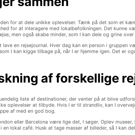
r jer sammen
gheden for at dele unikke oplevelser. Tænk på det som et k
lighed for at interagere med lokalbefolkningen. Det kunne vær
es rejse, men også skabe minder, som I kan dele og grine ove
lave en rejsejournal. Hver dag kan en person i gruppen væ
 som I kan kigge tilbage på, når I er hjemme igen. Det er ogs
skning af forskellige r
delig liste af destinationer, der venter på at blive udforsk
e oplevelser at tilbyde. Hvis I er til strandliv, kan I overve
slappe af med en god bog.
, London eller Barcelona være lige det, I søger. Oplev museer
 en lokal café. Husk at tage masser af billeder, så I kan d